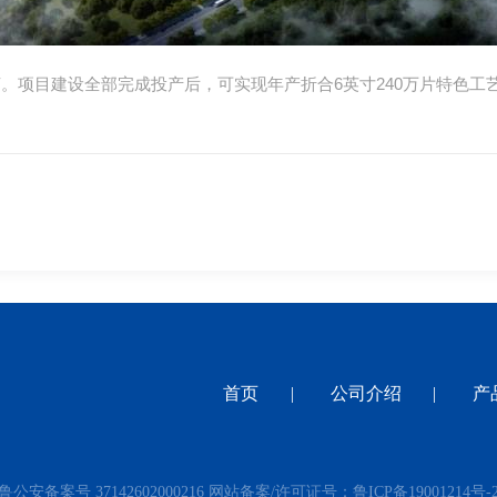
亩。项目建设全部完成投产后，可实现年产折合6英寸240万片特色工
首页
|
公司介绍
|
产
鲁公安备案号 37142602000216 网站备案/许可证号：
鲁ICP备19001214号-