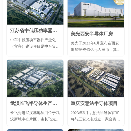
约26.1亿元，总计容建筑面积
成电路材料研究院共同承担国
约62.4万平方米，分为A、B
家集成电路材料创新中心项
两区开发建设，为充分发挥富
目，拟建设一座硅材料工程技
山工业园现有产业集群及政策
术研发实验基地。该项目建成
优势，该项目定位为广东省先
江苏省中低压功率器件产业化宜兴中车
后将彻底改变我国在硅材料工
进装备制造基地、珠江口西岸
美光西安半导体厂房
程研究与应用方面的不足，带
现代物流基地，旨在构建以电
中车中低压功率器件产业化
美光于2023年6月宣布在西安
动国内硅材料配套产业的发
子信息核心元器件生产、智能
（宜兴）建设项目是中车集团
追加投资43亿元人民币，其中
展，同时也将带动相关硅材料
装备制造与组装为主的新一代
践行央企担当、落实国家“双
包括加建这座新厂房，引入全
上下游产业的持续创新。
信息产业集群，形
碳”战略部署、推动绿色能源
新产线，制造更广泛的产品解
成“1+2+N”产业格局，预计...
转型的重要举措，也是宜兴深
决方案，包括但不限于移动
化与中车集团合作、共赢发展
DRAM、NAND及SSD，从而
的又一重大成果。项目投资体
拓展西安工厂现有的DRAM封
量大、科技含量高，一期投资
装和测试能力。美光还将在西
59亿元，产品主要用于新能源
安工厂投资多个工程实验室，
汽车领域，达产后可新增年产
提升产品可靠性认证、监测、
武汉长飞半导体生产项目
重庆安意法半导体项目
36万片中低压组件基材的生产
故障分析和调试的效率，从而
能力。
长飞先进武汉基地项目位于武
2023年6月，意法半导体官宣
帮助客户加快产品上市时间。
汉新城中心片区，由长飞先进
将与三安光电成立一家合资制
这些投资能使美光更好地满足
半导体（武汉）有限公司出资
造厂，进行8英寸SiC器件大规
国内外客户的需求。新厂房预