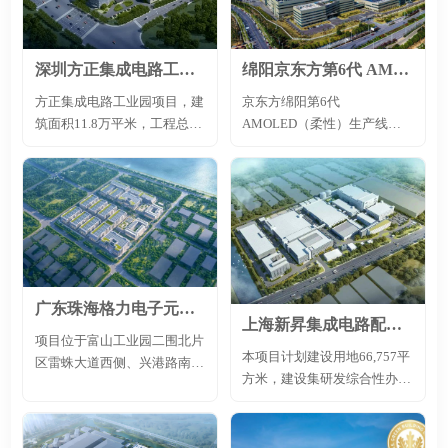
深圳方正集成电路工业园
绵阳京东方第6代 AMOLED（柔性）生产线项目
方正集成电路工业园项目，建
京东方绵阳第6代
筑面积11.8万平米，工程总造
AMOLED（柔性）生产线项
价28亿，工期为572天，总包
目位于绵阳高新区，总投资
单位为中国建筑第八工程局有
465亿元，是绵阳单体投资最
限公司。
大的项目。京东方绵阳第6代
柔性AMOLED生产线是全球
领先的触控一体化柔性显示生
产线，通过采用触控一体化解
决方案，能更好地降低模组厚
度，使柔性显示屏更加轻薄。
广东珠海格力电子元器件扩产项目
同时，京东方将成熟的蒸镀工
上海新昇集成电路配套项目
项目位于富山工业园二围北片
艺和柔性封装技术应用于绵阳
本项目计划建设用地66,757平
区雷蛛大道西侧、兴港路南
柔性生产线，为全球用户带来
方米，建设集研发综合性办公
侧、富港路北侧，由珠海格力
了更高品质的全屏手机、折叠
楼、测试验证平台、电力配
集团有限公司建设。格创智
手机、折叠笔记本等柔性显示
套、动力站等功能于一体的公
富-智能电器制造项目总投资
产品。
辅设施。该项目将联合上海集