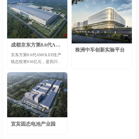
建设，总投资预计超过200亿
模量产。该合资厂全部建设总
计将于2025年下半年投产，并
元。项目主要聚焦于第三代半
额预计约32亿美元（约230亿
根据市...
导体功率器件研发与生产，应
人民币），占地462亩，总建
用范围广泛覆盖新能源汽车、
筑面积26.5万平方米，采取一
光伏储能、充电桩、电力电网
次建设分期投产方式，规划达
等领域，致力于打造全智能
产年生产能力为8英寸车规级
化、世界一流的碳化硅器件制
SiC MOSFET功率芯片48万
成都京东方第8.6代AMOLED生产线项目
造标杆工厂。项目建成后，将
片，主要应用在新能源汽车主
株洲中车创新实验平台
京东方第8.6代AMOLED生产
成为国内最大的碳化硅功率半
驱逆变器、充电桩和车载充电
线总投资630亿元，是四川省
导体制造基地。
器上。
迄今投资体量最大的单体工业
项目，设计产能每月3.2万片
玻璃基板（尺寸
2290mm×2620mm），主要生
产笔记本电脑、平板电脑等智
能终端高端触控OLED显示
屏。京东方通过采用低温多晶
硅氧化物（LTPO）背板技术
与叠层发光器件制备工艺，使
宜宾固态电池产业园
OLED屏幕实现更低的功耗和
更长的使用寿命，也将带动下